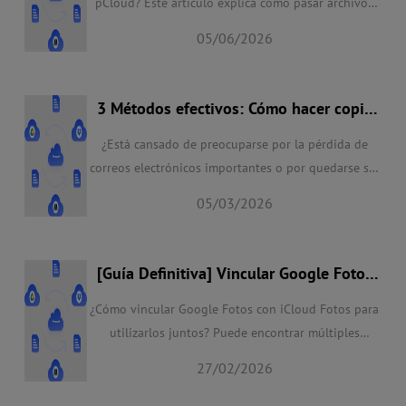
pCloud? Este artículo explica cómo pasar archivos
de iCloud Drive a pCloud de forma fácil y con
05/06/2026
consejos útiles.
3 Métodos efectivos: Cómo hacer copia
de seguridad de Gmail en Synology NAS
¿Está cansado de preocuparse por la pérdida de
correos electrónicos importantes o por quedarse sin
espacio de almacenamiento en su cuenta de Gmail?
05/03/2026
No busques más. En esta guía completa, le
guiaremos a través del proceso de copia de
seguridad de Gmail en Synology NAS (Network
[Guía Definitiva] Vincular Google Fotos
Attached Storage) o otras nubes que le gustan.
con iCloud de 4 formas mejores
¿Cómo vincular Google Fotos con iCloud Fotos para
utilizarlos juntos? Puede encontrar múltiples
maneras de sincronizar o pasar iCloud con Google
27/02/2026
Fotos o viceversa, obtenga los detalles en el
siguiente contenido.