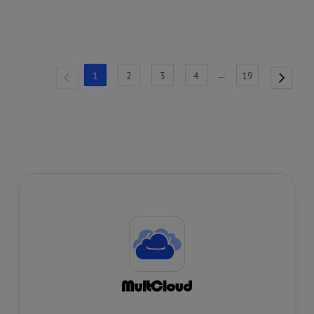
mínimo de tiempo y esfuerzo.
1
2
3
4
…
19