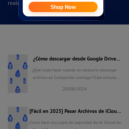
reales.
¿Cómo descargar desde Google Drive
compartido conmigo?
¿Qué suele hacer cuando es necesario descargar
archivos en Compartido conmigo? Este artículo
propone soluciones correspondientes según las
20/08/2024
necesidades de los usuarios. Independientemente de
si tienes permisos de descarga o no, con el método
de este artículo podrás saber claramente cómo
[Fácil en 2025] Pasar Archivos de iCloud
descargar archivos compartidos en Google Drive.
a pCloud
¿Cómo hace una copia de seguridad de mi iCloud en