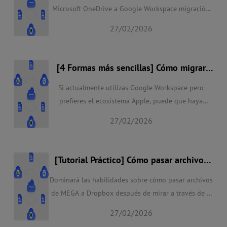
Microsoft OneDrive a Google Workspace migración
directamente en este artículo. Por favor, lea
27/02/2026
brevemente para seguir la instrucción clara y
sencilla de OneDrive a G Suite migración a
continuación.
[4 Formas más sencillas] Cómo migrar
Google Workspace a iCloud en 2025
Si actualmente utilizas Google Workspace pero
prefieres el ecosistema Apple, puede que haya
llegado el momento de migrar Google Workspace a
27/02/2026
iCloud. En este post, aprenderás a utilizar iCloud
Custom Email Domain, Google Takeout o MultCloud
para exportar correos electrónicos y archivos desde
[Tutorial Práctico] Cómo pasar archivos
Google Workspace de la forma más sencilla.
de MEGA a Dropbox fácilmente
Dominará las habilidades sobre cómo pasar archivos
de MEGA a Dropbox después de mirar a través de 2
métodos fáciles dados a continuación. Estos
27/02/2026
métodos le permiten pasar MEGA a Dropbox con un