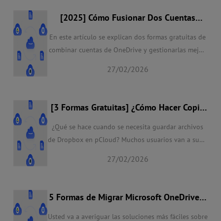
[2025] Cómo Fusionar Dos Cuentas
OneDrive de 2 Formas Gratis
En este artículo se explican dos formas gratuitas de
combinar cuentas de OneDrive y gestionarlas mejor.
La primera opción te enseña a combinar dos cuentas
27/02/2026
de OneDrive con un gestor de terceros de la nube.
La segunda forma sirve para conectar cuentas de
OneDrive usando la función de compartir.
[3 Formas Gratuitas] ¿Cómo Hacer Copia
de Seguridad de Dropbox a pCloud?
¿Qué se hace cuando se necesita guardar archivos
de Dropbox en pCloud? Muchos usuarios van a subir
y bajar archivos. Para más comodidad, también
27/02/2026
puede usar MultCloud y la función de copia de
seguridad de pCloud.
5 Formas de Migrar Microsoft OneDrive a
Google Workspace
Usted va a averiguar las soluciones más fáciles sobre