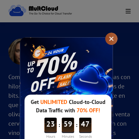
Ofelia
Posición: Columnista
Como peregrino de las nubes, tejo reseñas con
hilos de atardecer andaluz entre carretas de
bits. No cazo velocidades, sino el instante en
que la luz hace reverencia al cruzar los
olivares digitales de Jaén.Mis textos son venta
cervantina donde los lectores descansan con
vino de métricas y queso de experiencias