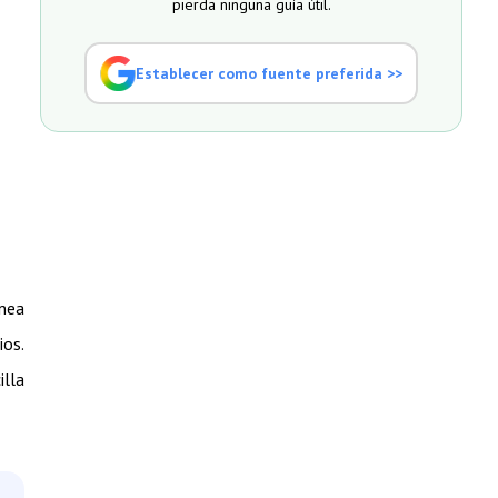
pierda ninguna guía útil.
Establecer como fuente preferida >>
ínea
ios.
illa