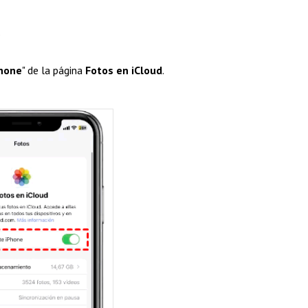
.
Phone
" de la página
Fotos en iCloud
.