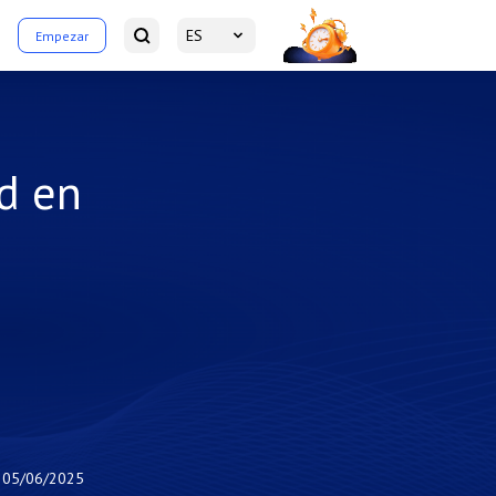
ES
Empezar
d en
05/06/2025