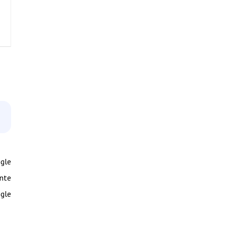
ogle
nte
gle