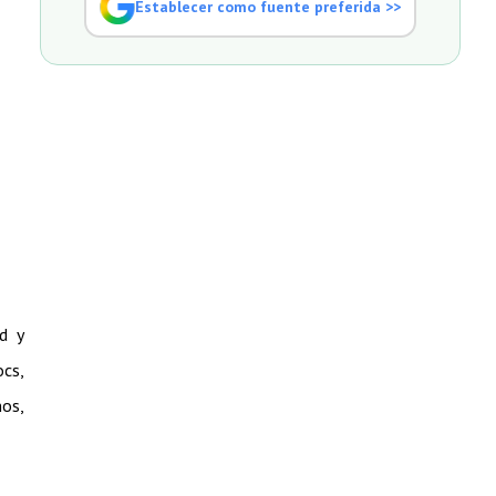
Establecer como fuente preferida >>
d y
ocs,
ños,