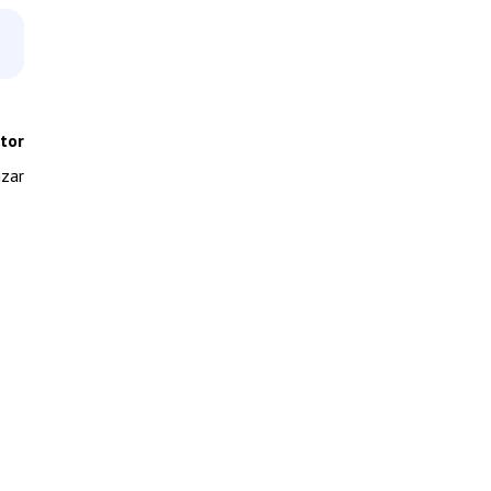
tor
izar