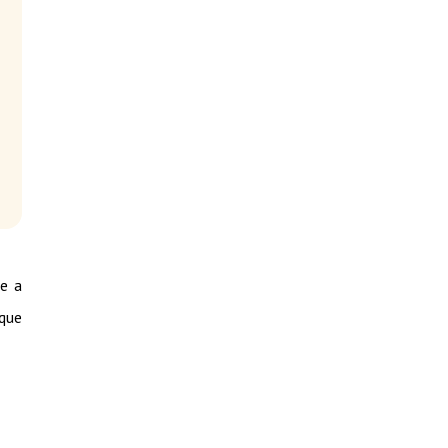
ve a
 que