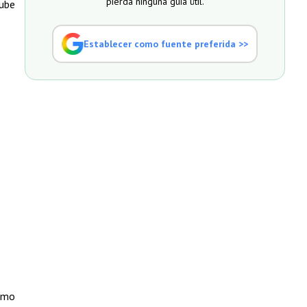
pierda ninguna guía útil.
nube
Establecer como fuente preferida >>
como