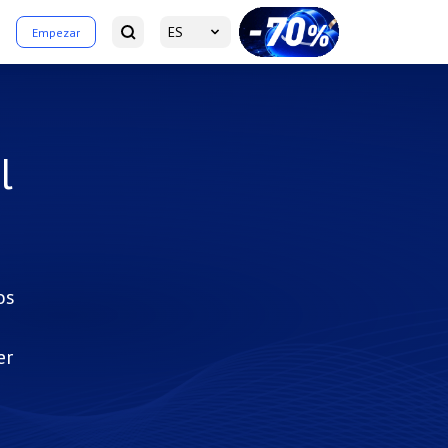
ES
Empezar
l
os
er