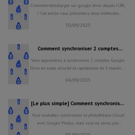
directement ?
Comment télécharger sur google drive depuis l’URL
? Cet article vous présentera deux méthodes
gratuites pour télécharger sur google drive avec
30/09/2025
l’URL. Avec ces deux méthodes, vous pouvez accéder
au contenu téléchargé sans visiter la page Google.
Comment synchroniser 2 comptes
Google Drive directement en 2025
Vous apprendrez à synchroniser 2 comptes Google
Drive en toute sécurité et rapidement de 3 manières
simples différentes à travers cet article. Les première
04/09/2025
et deuxième méthodes sont basées sur les produits
Google, tandis que la troisième utilisera un excellent
gestionnaire de fichiers cloud. Lisez-le pour savoir
[Le plus simple] Comment synchroniser
comment ces méthodes fonctionnent.
Photos iCloud et Google Photos ?
Vous souhaitez synchroniser la photothèque iCloud
avec Google Photos, mais vous ne savez pas
comment faire ? Alors lisez cet article pour
03/09/2025