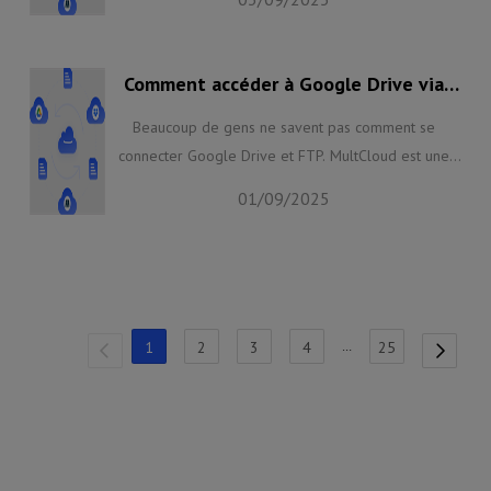
apprendre la méthode la plus simple pour atteindre
l'objectif avec l'aide d'un service professionnel et
GRATUIT de cloud à cloud - MultCloud.
Comment accéder à Google Drive via
FTP ?
Beaucoup de gens ne savent pas comment se
connecter Google Drive et FTP. MultCloud est une
bonne solution, qui capable de synchroniser les
01/09/2025
fichiers entre eux.
1
2
3
4
…
25