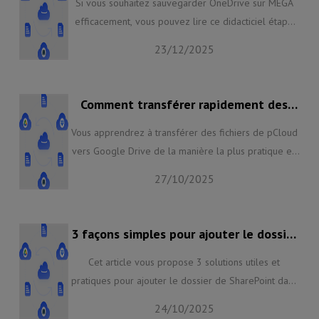
Si vous souhaitez sauvegarder OneDrive sur MEGA
efficacement, vous pouvez lire ce didacticiel étape
par étape qui vous montre un moyen gratuit et facile
23/12/2025
d'atteindre l'objectif - en utilisant un service tiers,
MultCloud. Si vous en avez besoin, continuez à lire
pour trouver la solution.
Comment transférer rapidement des
fichiers de pCloud vers Google Drive en
2025
Vous apprendrez à transférer des fichiers de pCloud
vers Google Drive de la manière la plus pratique en
ajoutant vos comptes pCloud et Google Drive à une
27/10/2025
plate-forme tierce sécurisée appelée MultCloud pour
transférer des fichiers du cloud au cloud tout en
économisant votre temps et vos efforts.
3 façons simples pour ajouter le dossier
de SharePoint dans l'Explorateur de
fichiers en 2025
Cet article vous propose 3 solutions utiles et
pratiques pour ajouter le dossier de SharePoint dans
l'Explorateur de Windows 10/11, à savoir l'utilisation
24/10/2025
de la fonction de synchronisation sur SharePoint, le