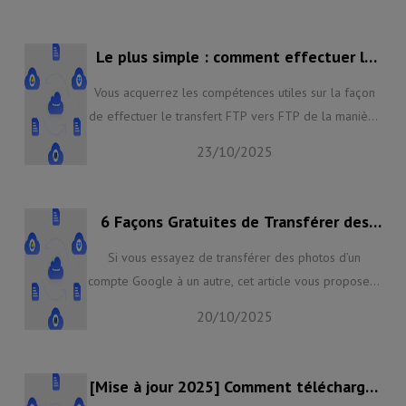
mappage du lecteur réseau ainsi que l'utilisation d'un
service tiers - MultCloud.
Le plus simple : comment effectuer le
transfert FTP vers FTP
Vous acquerrez les compétences utiles sur la façon
de effectuer le transfert FTP vers FTP de la manière
la plus rapide grâce à un excellent service Web
23/10/2025
entièrement gratuit. Vous pouvez également utiliser
cet outil pour gérer facilement les fichiers stockés sur
des serveurs FTP ou des lecteurs cloud.
6 Façons Gratuites de Transférer des
Photos d'un Compte Google à un Autre
Si vous essayez de transférer des photos d’un
compte Google à un autre, cet article vous propose 6
méthodes ficiles et gratuits pour vous aider à
20/10/2025
déplacer des photos entre deux comptes Google.
[Mise à jour 2025] Comment télécharger
sur Google Drive depuis l'URL