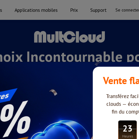
s
Applications mobiles
Prix
Support
Se connecte
oix Incontournable po
Données entre Clouds
une seule plateforme, transférer et synchron
différents clouds.
à un autre sans téléchargement
Sauvegarder et restaurer dyn
clouds
e deux disques cloud
Accéder et gérer tous vos c