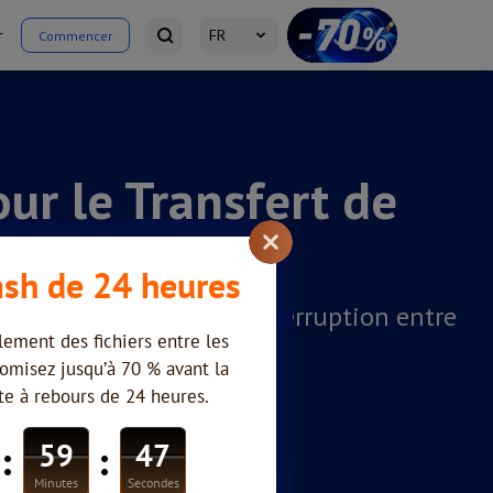
r
FR
Commencer
ur le Transfert de
iser les fichiers sans interruption entre
amiquement des fichiers entre les
louds avec une seule connexion