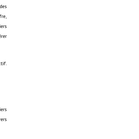
des
fre,
iers
érer
tif.
iers
vers