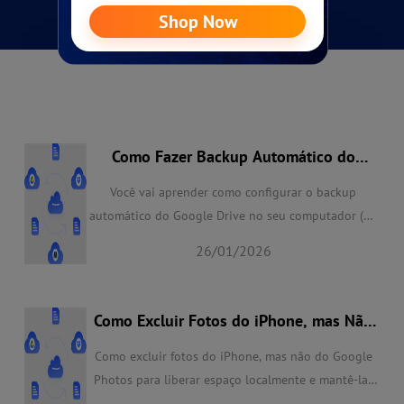
Como Fazer Backup Automático do
Google Drive de 2 Formas Confiáveis
Você vai aprender como configurar o backup
automático do Google Drive no seu computador (PC
e Mac) e como fazer backup do Google Drive para o
26/01/2026
Dropbox e outros serviços de armazenamento em
nuvem automaticamente, usando um aplicativo para
computador ou um gerenciador de arquivos na
Como Excluir Fotos do iPhone, mas Não
nuvem gratuito acessível pela internet.
do Google Photos | Corrigido
Como excluir fotos do iPhone, mas não do Google
Photos para liberar espaço localmente e mantê-las
online? Aqui estão oferecidas 3 maneiras eficazes em