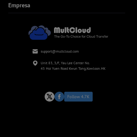
Empresa
support@multcloud.com
Unit 83, 3/F, Yau Lee Center No.
45 Hoi Yuen Road Kwun Tong,Kowloon.HK
Follow 4.7K