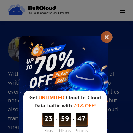
Vera
Posição: Colunista
With many years immersed in the world of
writing, I bring a wealth of experience to
every project I undertake. My dedication lies
not only in crafting compelling content but
also in sharing invaluable insights on cloud
transfer, synchronization, and backup
strategies.