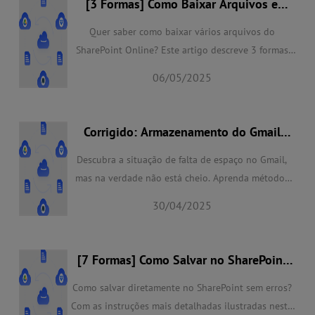
[3 Formas] Como Baixar Arquivos e
Pastas do SharePoint Online com
Segurança
Quer saber como baixar vários arquivos do
SharePoint Online? Este artigo descreve 3 formas
fáceis de baixar vários arquivos ou pastas para o
06/05/2025
SharePoint, você pode escolher um método
adequado para realizar o download de dados
facilmente e rapidamente!
Corrigido: Armazenamento do Gmail
Cheio, Mas Não Está | 9 Maneiras
Descubra a situação de falta de espaço no Gmail,
mas na verdade não está cheio. Aprenda métodos
eficazes para resolver esse problema e otimizar o
30/04/2025
armazenamento do Gmail para uso ininterrupto.
[7 Formas] Como Salvar no SharePoint
Diretamente
Como salvar diretamente no SharePoint sem erros?
Com as instruções mais detalhadas ilustradas neste