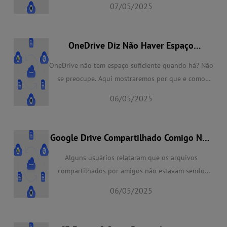
07/05/2025
etapas simples.
OneDrive Diz Não Haver Espaço
Suficiente Mas Há | 5 Maneiras de
Resolver
OneDrive não tem espaço suficiente quando há? Não
se preocupe. Aqui mostraremos por que e como
corrigir quando o OneDrive diz não haver espaço
06/05/2025
suficiente, mas há em 5 maneiras eficazes e um guia
passo a passo, apenas corrija e aproveite.
Google Drive Compartilhado Comigo Não
Está Aparecendo - Como Resolver?
Alguns usuários relataram que os arquivos
compartilhados por amigos não estavam sendo
exibidos em 'Compartilhado comigo' durante o uso
06/05/2025
do Google Drive. O que devemos fazer? Este artigo
responderá a diferentes situações com etapas
detalhadas.