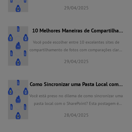
guia completo, você obterá a melhor maneira de
29/04/2025
salvar com sucesso arquivos como documentos e
imagens no SharePoint.
10 Melhores Maneiras de Compartilhar
Fotos Online Gratuitamente | 2025
Você pode escolher entre 10 excelentes sites de
compartilhamento de fotos com comparações claras
e objetivas. Então, você pode decidir qual é o
29/04/2025
melhor serviço para você compartilhar fotos online
com família, amigos e grupos de acordo com suas
demandas.
Como Sincronizar uma Pasta Local com o
SharePoint - 3 Maneiras Fáceis
Você está preso no dilema de como sincronizar uma
pasta local com o SharePoint? Esta postagem é
especialmente para você. Você pode aprender 3
28/04/2025
maneiras de realizar isso e essas maneiras são fáceis
de adquirir - através do envio manual e do robusto