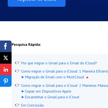
Pesquisa Rápida:
Por que migrar o Gmail para o Email do iCloud?
Como migrar o Gmail para o iCloud: 1 Maneira Eficien
►Migração de Email com o MultCloud
Como migrar o Gmail para o iCloud: 2 Maneiras Manua
►Copiar em Dispositivos Apple
►Encaminhar o Gmail para o iCloud
Em Conclusão