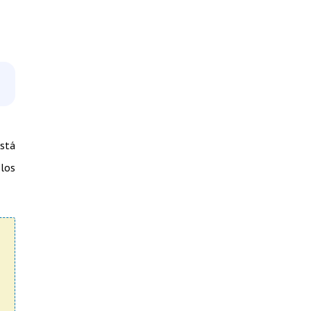
está
-los