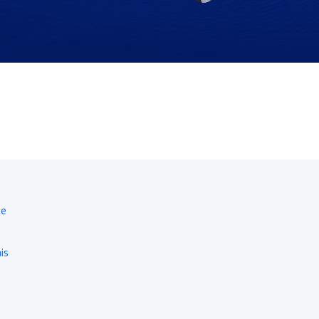
te
is