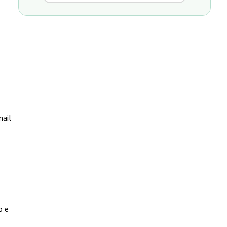
mail
o e