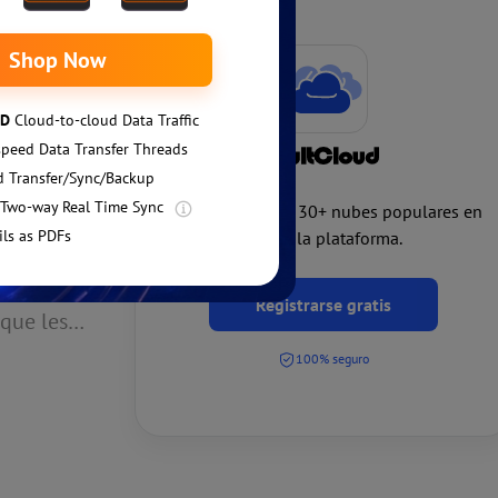
t
le
ctrónicos
keout.
Añade y gestiona 30+ nubes populares en
una sola plataforma.
ebe
Registrarse gratis
rque les
mente
100% seguro