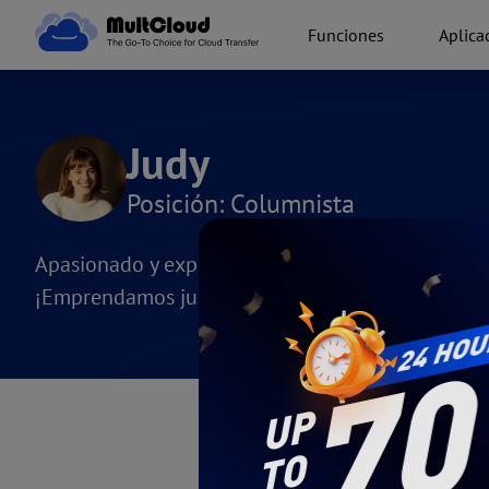
Funciones
Aplica
Judy
Posición: Columnista
Apasionado y experto en servicios de almacenamie
¡Emprendamos juntos este viaje hacia la excelen