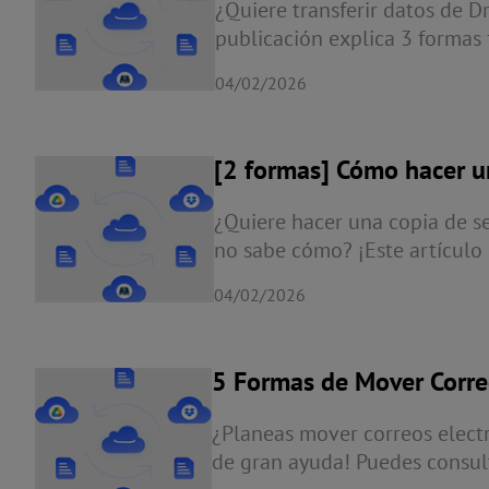
¿Quiere transferir datos de 
publicación explica 3 formas 
¡para que pueda elegir una f
04/02/2026
herramienta basada en la web
[2 formas] Cómo hacer un
externos
¿Quiere hacer una copia de s
no sabe cómo? ¡Este artículo
mencionados para realizar cop
04/02/2026
5 Formas de Mover Correo
Automáticamente
¿Planeas mover correos electr
de gran ayuda! Puedes consult