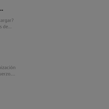
cargar?
s de
nización
uerzo.
e Google