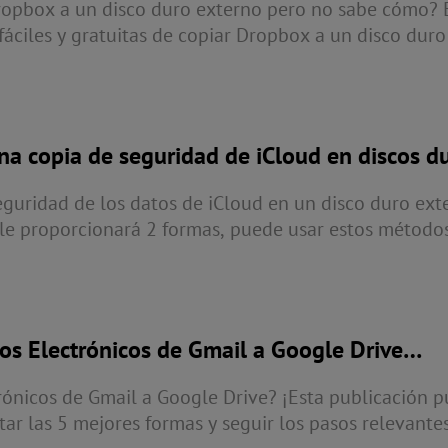
Dropbox a un disco duro externo pero no sabe cómo? 
fáciles y gratuitas de copiar Dropbox a un disco duro
orma según sus necesidades! Además, se le proporci
 para transferir Dropbox a otra nube.
a copia de seguridad de iCloud en discos d
eguridad de los datos de iCloud en un disco duro ext
 le proporcionará 2 formas, puede usar estos método
ias de seguridad de archivos de forma rápida y senci
s Electrónicos de Gmail a Google Drive
ónicos de Gmail a Google Drive? ¡Esta publicación p
ar las 5 mejores formas y seguir los pasos relevante