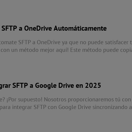
correos electrónicos a Google Drive nunca es una tare
as.
r SFTP a OneDrive Automáticamente
tomate SFTP a OneDrive ya que no puede satisfacer 
l con un método mejor aquí! Este método puede copi
SFTP a OneDrive y ofrece varias funciones para pers
ste la mejor manera de realizar la integración de On
grar SFTP a Google Drive en 2025
e? ¡Por supuesto! Nosotros proporcionaremos tú con
ara integrar SFTP con Google Drive sincronizando a
dos de sincronización y útiles opciones de tarea, tú 
 tus necesidades precisamente.