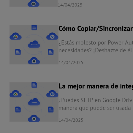
alcanzar ese objetivo. Migrar 
14/04/2025
si dominas las siguientes form
Cómo Copiar/Sincroniza
¿Estás molesto por Power Au
necesidades? ¡Deshazte de é
automáticamente archivos de 
14/04/2025
tu tarea. Además, también exi
SFTP. ¡Empecemos!
La mejor manera de inte
¿Puedes SFTP en Google Driv
manera que puede ser usada p
entre ellos. Con múltiples mo
14/04/2025
crear una tarea que satisfaga