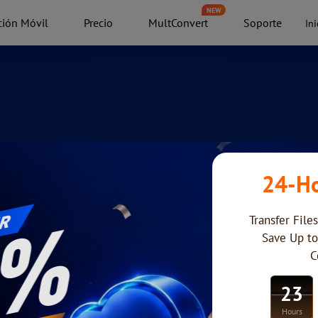
NEW
ción Móvil
Precio
MultConvert
Soporte
Ini
nto en la nube, ofrezco asistencia personalizada par
cia!