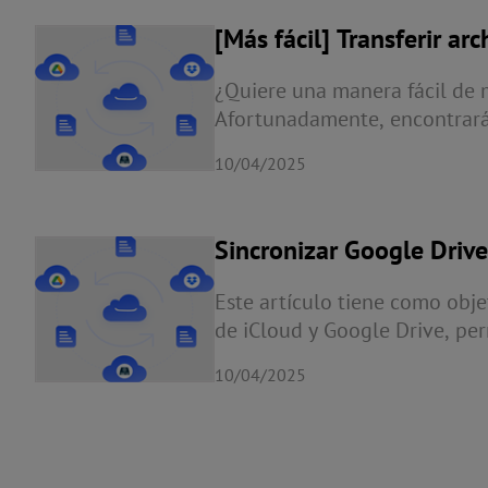
[Más fácil] Transferir a
2025
¿Quiere una manera fácil de 
Afortunadamente, encontrará
OneDrive a MEGA en este artí
10/04/2025
Sincronizar Google Driv
Este artículo tiene como obj
de iCloud y Google Drive, per
¡Comienza a sincronizar tus 
10/04/2025
Drive e iCloud!