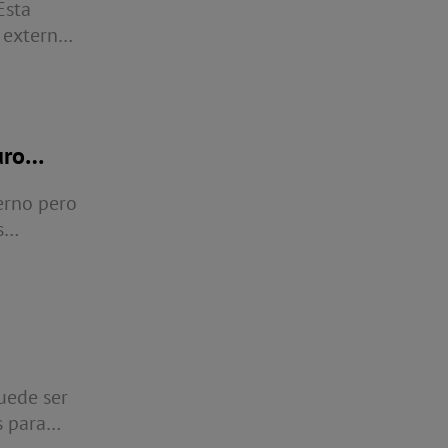
Esta
 externo,
ona una
uros
erno pero
s
lla!
uede ser
s para