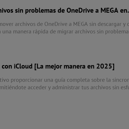
rchivos sin problemas de OneDrive a MEGA en
mover archivos de OneDrive a MEGA sin descargar y 
 una manera rápida de migrar archivos sin problema
culo.
e con iCloud [La mejor manera en 2025]
etivo proporcionar una guía completa sobre la sincro
mitiéndote acceder y administrar tus archivos sin esf
archivos hoy mismo y desbloquea todo el potencial d