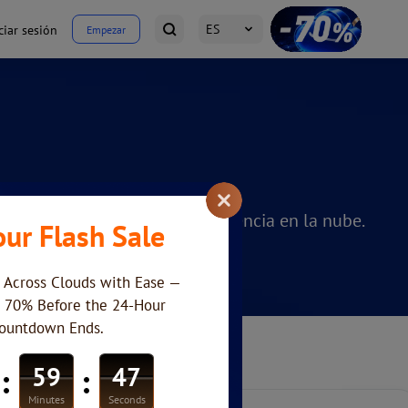
ES
ciar sesión
Empezar
a elevar y optimizar tu experiencia en la nube.