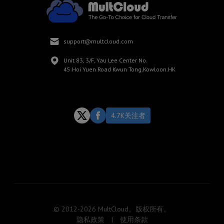
support@multcloud.com
Unit 83, 3/F, Yau Lee Center No.
45 Hoi Yuen Road Kwun Tong,Kowloon.HK
4.7K关注者
© 2012-2026 MultCloud。版权所有。
隐私政策
|
使用条款