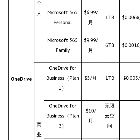
个
Microsoft 365
$6.99/
人
1TB
$0.0068
Personal
月
Microsoft 365
$9.99/
6TB
$0.0016
Family
月
OneDrive for
Business（Plan
$5/月
1TB
$0.005
OneDrive
1）
OneDrive for
无限
$10/
Business（Plan
云空
-
月
商
2）
间
业