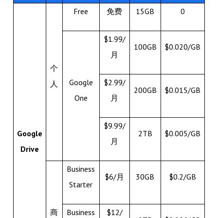
Free
免费
15GB
0
$1.99/
100GB
$0.020/GB
月
个
Google
$2.99/
人
200GB
$0.015/GB
One
月
$9.99/
Google
2TB
$0.005/GB
月
Drive
Business
$6/月
30GB
$0.2/GB
Starter
商
Business
$12/