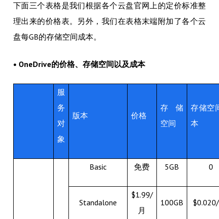
下面三个表格是我们根据各个云盘官网上的定价标准整
理出来的价格表。另外，我们在表格末端附加了各个云
盘每GB的存储空间成本。
• OneDrive的价格、存储空间以及成本
服
务
存储
存储空
版本
价格
对
空间
本
象
Basic
免费
5GB
0
$1.99/
Standalone
100GB
$0.020
月