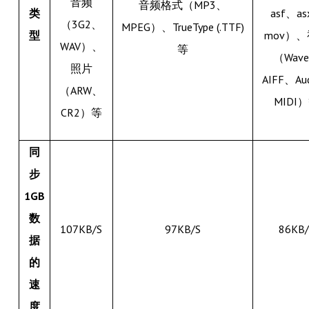
音频
音频格式（MP3、
类
asf、a
（3G2、
MPEG）、TrueType (.TTF)
型
mov）
WAV）、
等
（Wav
照片
AIFF、Au
（ARW、
MIDI
CR2）等
同
步
1GB
数
107KB/S
97KB/S
86KB/
据
的
速
度