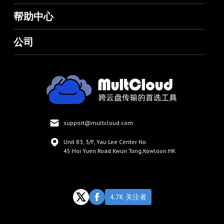
帮助中心
公司
support@multcloud.com
Unit 83, 3/F, Yau Lee Center No.
45 Hoi Yuen Road Kwun Tong,Kowloon.HK
4.7K 关注者