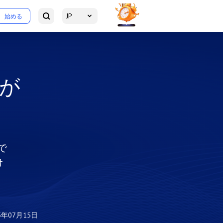
JP
始める
真が
で
け
5年07月15日