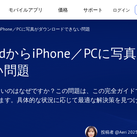
モバイルアプリ
価格
サポート
ログイン
らiPhone／PCに写真がダウンロードできない問題
dからiPhone／PCに写
い問題
ドできないのはなぜですか？この問題は、この完全ガイド
ます。具体的な状況に応じて最適な解決策を見つ
投稿者
@Aeri
202