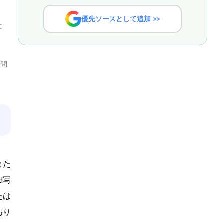
優先ソースとして追加 >>
と
質問
また
d写
たは
あり