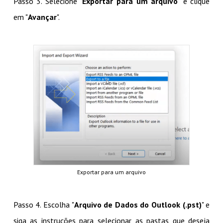
Passo 3. Selecione "
Exportar para um arquivo
" e clique
em "
Avançar
".
Exportar para um arquivo
Passo 4. Escolha "
Arquivo de Dados do Outlook (.pst)
" e
siga as instruções para selecionar as pastas que deseja