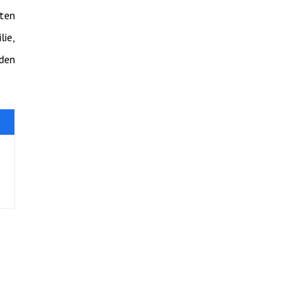
ten
lie,
nden