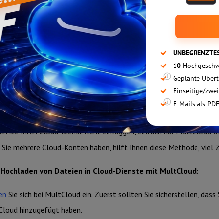
Gepostet von @MultCloud 29.01.2026
 Funktion hilft Ihnen beim Hochladen von Dateien auf Ihre Cloud-S
n Sie Ihren Cloud-Dienst nicht einloggen, einfach nur MultCloud ö
Sie mehrere Cloud-Konten haben, hilft Ihnen diese Methode, viel Z
Hochladen von Dateien in Cloud-Dienste mit MultCloud:
en
Sie sich bei MultCloud ein. Zuerst sollten Sie sicherstellen, da
Cloud hinzugefügt haben.