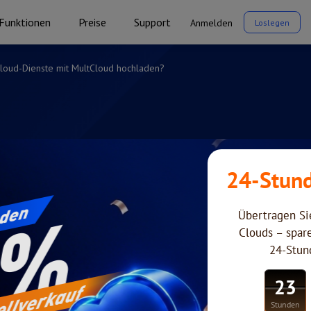
Funktionen
Preise
Support
Anmelden
Loslegen
loud-Dienste mit MultCloud hochladen?
man Dateien 
it MultCloud 