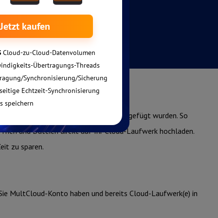
peicher-Dienste, die in MultCloud hinzugefügt wurden. So
ffnen und Dateien direkt auf Ihr Cloud-Laufwerk hochladen.
eit zu sparen.
ss Sie MultCloud-Konto haben und bereits Cloud-Laufwerk(e) in