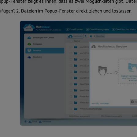
pup-Fenster zeigt es Ihnen, dass es zwei Möglichkeiten gibt, Date
ufügen", 2. Dateien im Popup-Fenster direkt ziehen und loslassen.