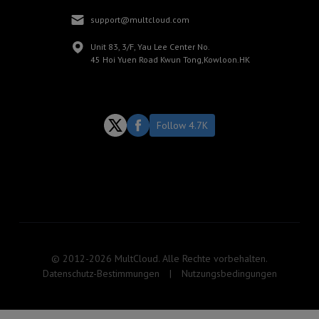
support@multcloud.com
Unit 83, 3/F, Yau Lee Center No.
45 Hoi Yuen Road Kwun Tong,Kowloon.HK
Follow 4.7K
© 2012-2026 MultCloud. Alle Rechte vorbehalten.
Datenschutz-Bestimmungen
|
Nutzungsbedingungen