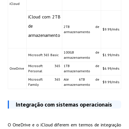
iCloud
iCloud com 2TB
de
2TB de
$9.99/mês
armazenamento
armazenamento
100GB de
Microsoft 365 Basic
$1.99/mês
armazenamento
Microsoft 365
1TB de
OneDrive
$6.99/mês
Personal
armazenamento
Microsoft 365
Até 6TB de
$9.99/mês
Family
armazenamento
Integração com sistemas operacionais
O OneDrive e o iCloud diferem em termos de integração