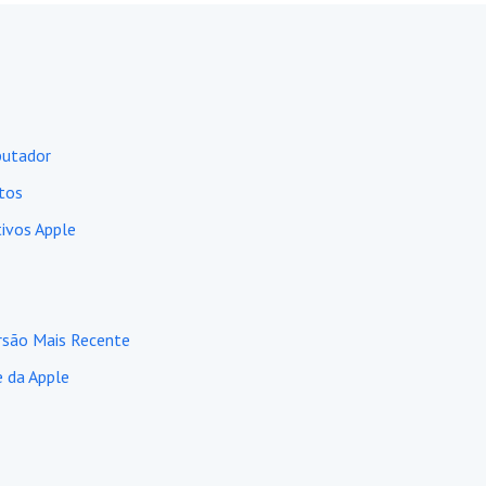
putador
otos
tivos Apple
ersão Mais Recente
e da Apple