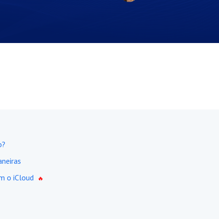
o?
aneiras
m o iCloud