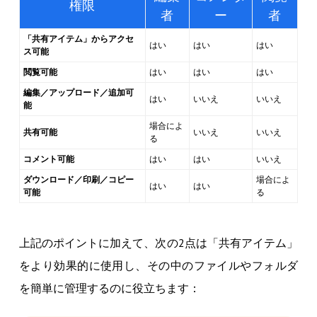
権限
者
ー
者
「共有アイテム」からアクセ
はい
はい
はい
ス可能
閲覧可能
はい
はい
はい
編集／アップロード／追加可
はい
いいえ
いいえ
能
場合によ
共有可能
いいえ
いいえ
る
コメント可能
はい
はい
いいえ
ダウンロード／印刷／コピー
場合によ
はい
はい
可能
る
上記のポイントに加えて、次の2点は「共有アイテム」
をより効果的に使用し、その中のファイルやフォルダ
を簡単に管理するのに役立ちます：