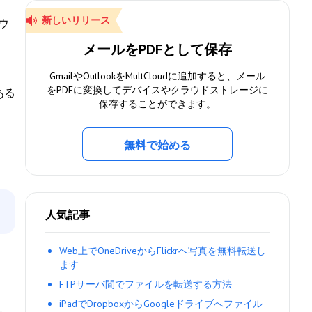
新しいリリース
ウ
メールをPDFとして保存
GmailやOutlookをMultCloudに追加すると、メール
をPDFに変換してデバイスやクラウドストレージに
ある
保存することができます。
無料で始める
人気記事
Web上でOneDriveからFlickrへ写真を無料転送し
ます
FTPサーバ間でファイルを転送する方法
iPadでDropboxからGoogleドライブへファイル