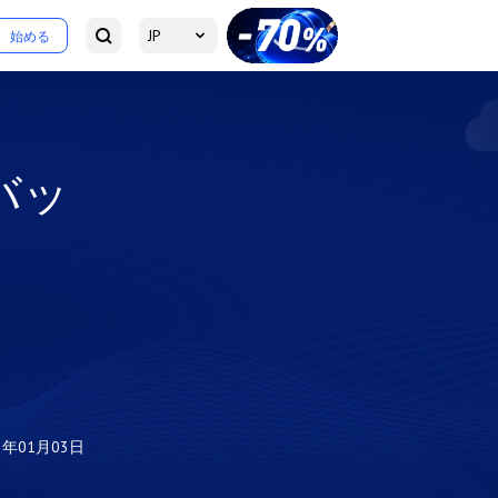
JP
始める
バッ
3年01月03日