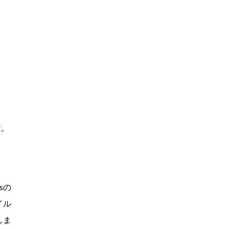
す。
sの
イル
しま