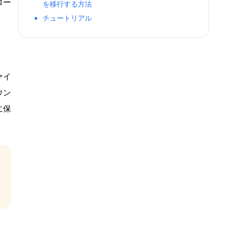
ロー
を移行する方法
チュートリアル
ァイ
ウン
に保