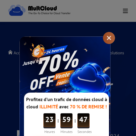
Accueil
>
Guides d'aide MultCloud
>
Common Error Solutions
Common Error
Solutions
Posté par @MultCloud 26/08/2024