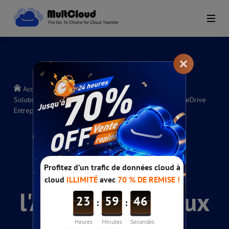
Accueil
>
Guides d'aide MultCloud
>
Solution pour l'Accès Refusé aux Sous-comptes dans OneDrive
Entreprise
Solution pour
l'Accès Refusé aux