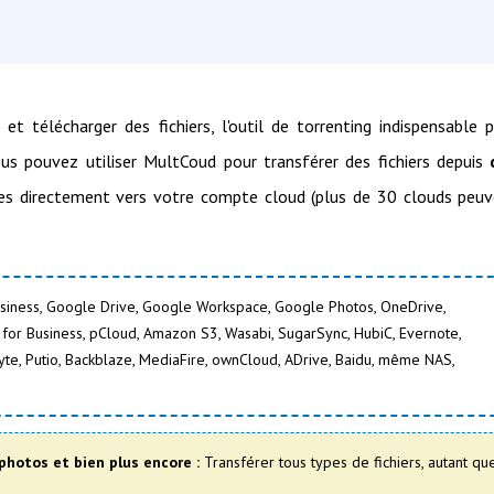
t télécharger des fichiers, l'outil de torrenting indispensable 
ous pouvez utiliser MultCoud pour transférer des fichiers depuis
es directement vers votre compte cloud (plus de 30 clouds peu
iness, Google Drive, Google Workspace, Google Photos, OneDrive,
x for Business, pCloud, Amazon S3, Wasabi, SugarSync, HubiC, Evernote,
te, Putio, Backblaze, MediaFire, ownCloud, ADrive, Baidu, même NAS,
photos et bien plus encore :
Transférer tous types de fichiers, autant qu