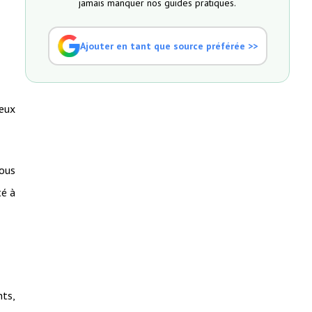
jamais manquer nos guides pratiques.
Ajouter en tant que source préférée >>
deux
nous
té à
nts,