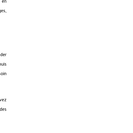
s en
ges,
éder
puis
soin
uvez
 des