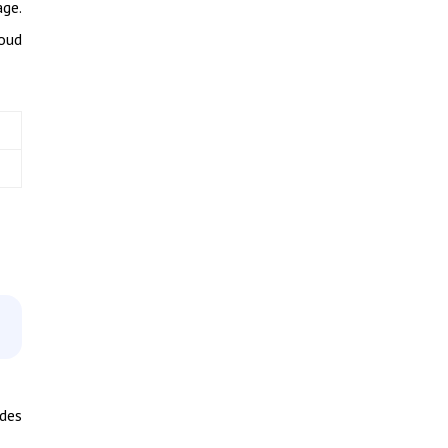
age.
loud
 des