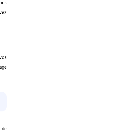
vous
uvez
 vos
age
e de