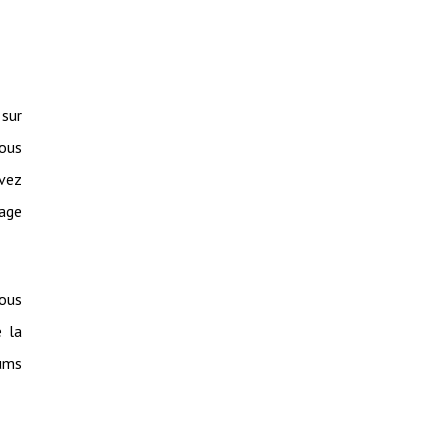
 sur
Vous
uvez
tage
vous
e la
bums