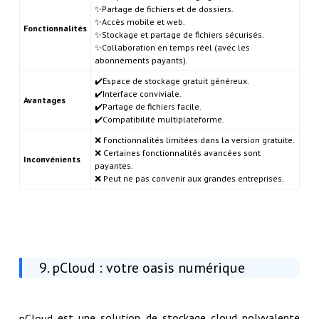
✨Partage de fichiers et de dossiers.
✨Accès mobile et web.
Fonctionnalités
✨Stockage et partage de fichiers sécurisés.
✨Collaboration en temps réel (avec les
abonnements payants).
✔️Espace de stockage gratuit généreux.
✔️Interface conviviale.
Avantages
✔️Partage de fichiers facile.
✔️Compatibilité multiplateforme.
❌ Fonctionnalités limitées dans la version gratuite.
❌ Certaines fonctionnalités avancées sont
Inconvénients
payantes.
❌ Peut ne pas convenir aux grandes entreprises.
9. pCloud : votre oasis numérique
est une solution de stockage cloud polyvalente
pCloud