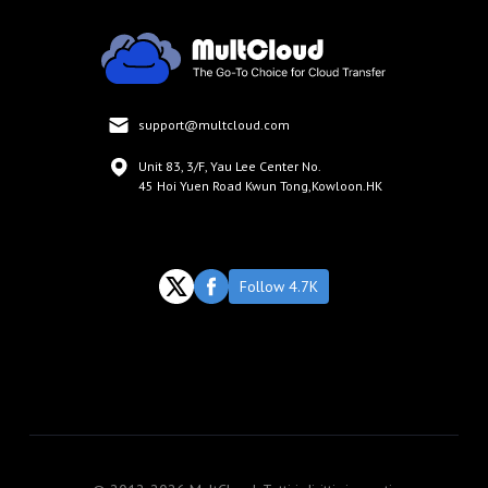
support@multcloud.com
Unit 83, 3/F, Yau Lee Center No.
45 Hoi Yuen Road Kwun Tong,Kowloon.HK
Follow 4.7K