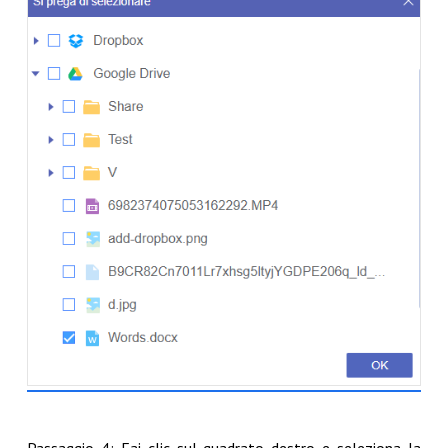
Passaggio 4: Fai clic sul quadrato destro e seleziona la