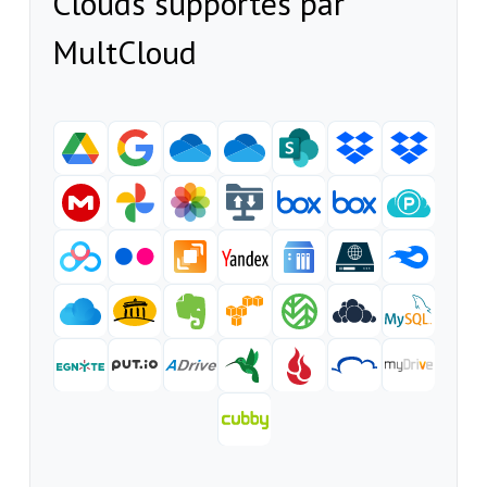
Clouds supportés par
MultCloud