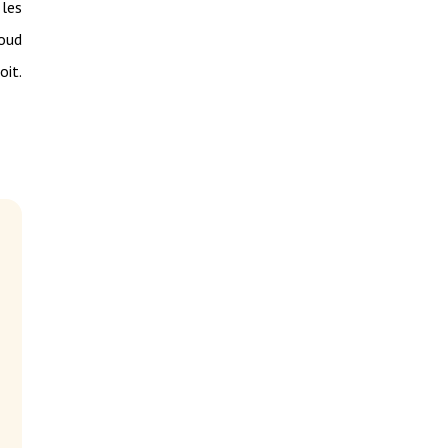
 les
loud
oit.