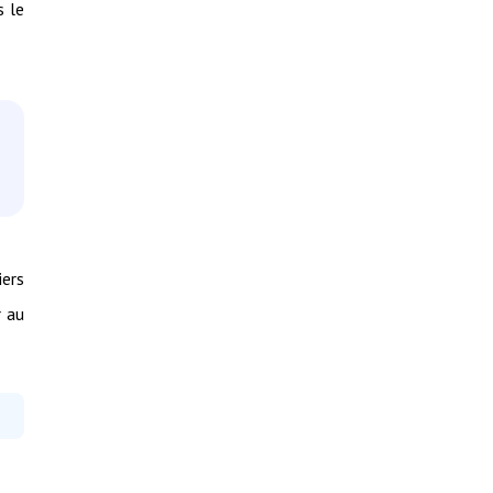
s le
iers
r au