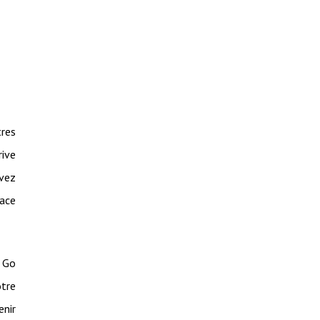
tres
rive
avez
pace
5 Go
otre
enir