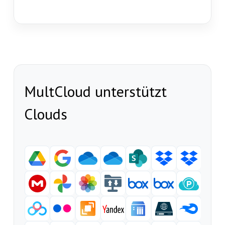
MultCloud unterstützt
Clouds