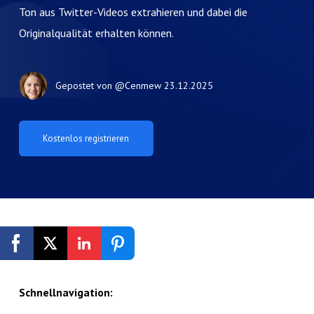
Ton aus Twitter-Videos extrahieren und dabei die
Originalqualität erhalten können.
Gepostet von
@Cenmew
23.12.2025
Kostenlos registrieren
Schnellnavigation: