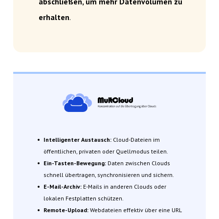
abschließen, um mehr Datenvolumen zu
erhalten
.
Intelligenter Austausch:
Cloud-Dateien im
öffentlichen, privaten oder Quellmodus teilen.
Ein-Tasten-Bewegung:
Daten zwischen Clouds
schnell übertragen, synchronisieren und sichern.
E-Mail-Archiv:
E-Mails in anderen Clouds oder
lokalen Festplatten schützen.
Remote-Upload:
Webdateien effektiv über eine URL