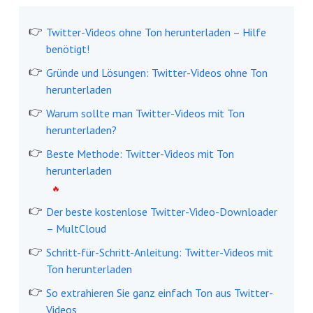
Twitter-Videos ohne Ton herunterladen – Hilfe
benötigt!
Gründe und Lösungen: Twitter-Videos ohne Ton
herunterladen
Warum sollte man Twitter-Videos mit Ton
herunterladen?
Beste Methode: Twitter-Videos mit Ton
herunterladen
Der beste kostenlose Twitter-Video-Downloader
– MultCloud
Schritt-für-Schritt-Anleitung: Twitter-Videos mit
Ton herunterladen
So extrahieren Sie ganz einfach Ton aus Twitter-
Videos