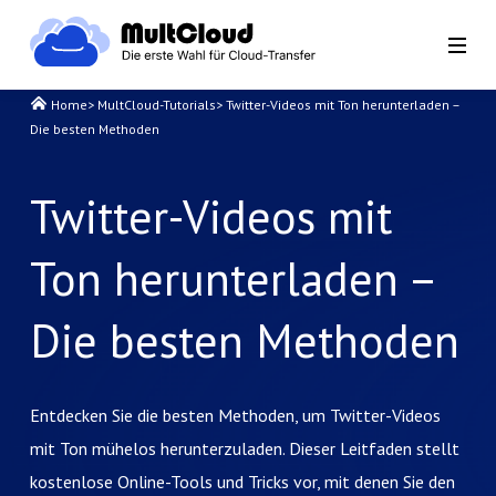
Home
>
MultCloud-Tutorials
>
Twitter-Videos mit Ton herunterladen –
Die besten Methoden
Twitter-Videos mit
Ton herunterladen –
Die besten Methoden
Entdecken Sie die besten Methoden, um Twitter-Videos
mit Ton mühelos herunterzuladen. Dieser Leitfaden stellt
kostenlose Online-Tools und Tricks vor, mit denen Sie den