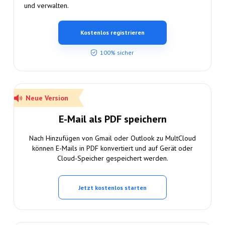
und verwalten.
Kostenlos registrieren
100% sicher
Neue Version
E-Mail als PDF speichern
Nach Hinzufügen von Gmail oder Outlook zu MultCloud
können E-Mails in PDF konvertiert und auf Gerät oder
Cloud-Speicher gespeichert werden.
Jetzt kostenlos starten