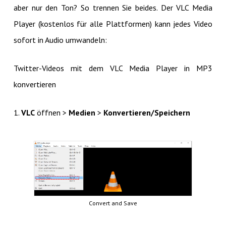
aber nur den Ton? So trennen Sie beides. Der VLC Media
Player (kostenlos für alle Plattformen) kann jedes Video
sofort in Audio umwandeln:
Twitter-Videos mit dem VLC Media Player in MP3
konvertieren
1.
VLC
öffnen >
Medien
>
Konvertieren/Speichern
Convert and Save