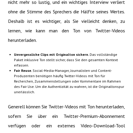
nicht mehr so ​​lustig, und ein wichtiges Interview verliert
ohne die Stimme des Sprechers die Hälfte seines Wertes.
Deshalb ist es wichtiger, als Sie vielleicht denken, zu
lernen, wie kann man den Ton von Twitter-Videos
herunterladen.
Unvergessliche Clips mit Originalton sichern.
Das vollständige
Paket inklusive Ton stellt sicher, dass Sie den gesamten Kontext
erfassen.
Fair Reuse.
Social-Media-Manager, Journalisten und Content-
Produzenten benötigen häufig Twitter-Videos mit Ton für
Recherchen, Zusammenstellungen oder Kommentare im Rahmen
des Fair Use. Um die Authentizität zu wahren, ist die Originaltonspur
unerlässlich.
Generell können Sie Twitter-Videos mit Ton herunterladen,
sofern Sie über ein Twitter-Premium-Abonnement
verfügen oder ein externes Video-Download-Tool