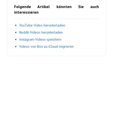
Folgende Artikel könnten Sie auch
interessieren
YouTube-Video herunterladen
Reddit-Videos herunterladen
Instagram-Videos speichern
Videos von Box zu iCloud migrieren