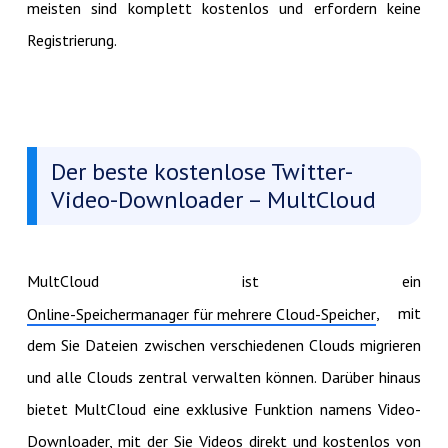
meisten sind komplett kostenlos und erfordern keine
Registrierung.
Der beste kostenlose Twitter-
Video-Downloader – MultCloud
MultCloud ist ein
, mit
Online-Speichermanager für mehrere Cloud-Speicher
dem Sie Dateien zwischen verschiedenen Clouds migrieren
und alle Clouds zentral verwalten können. Darüber hinaus
bietet MultCloud eine exklusive Funktion namens Video-
Downloader, mit der Sie Videos direkt und kostenlos von