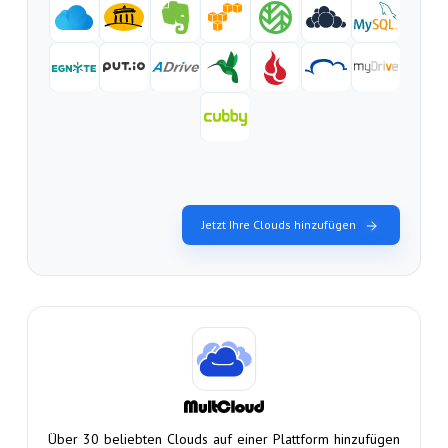
Jetzt Ihre Clouds hinzufügen
Über 30 beliebten Clouds auf einer Plattform hinzufügen