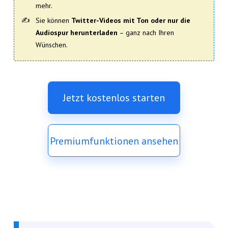
mehr.
Sie können
Twitter-Videos mit Ton oder nur die
Audiospur herunterladen
– ganz nach Ihren
Wünschen.
Jetzt kostenlos starten
Premiumfunktionen ansehen