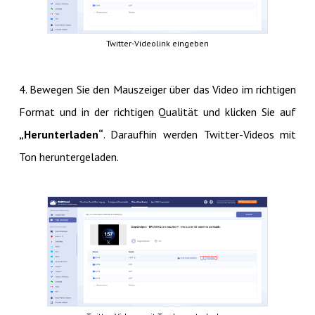
Twitter-Videolink eingeben
4. Bewegen Sie den Mauszeiger über das Video im richtigen
Format und in der richtigen Qualität und klicken Sie auf
„Herunterladen“
. Daraufhin werden Twitter-Videos mit
Ton heruntergeladen.