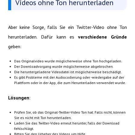
Videos ohne Ton herunterladen
Aber keine Sorge, falls Sie ein Twitter-Video ohne Ton
herunterladen. Dafür kann es
verschiedene Gründe
geben:
Das Originalvideo wurde möglicherweise ohne Ton hochgeladen.
Der Downloadvorgang wurde möglicherweise abgebrochen.
Die heruntergeladene Videodatei ist möglicherweise beschädigt.
Es gibt Probleme mit der Audiocodierung oder -wiedergabe auf der
Plattform oder in der App, die zum Herunterladen verwendet wurde.
Lösungen
:
Prüfen Sie, ob das Original-Twitter-Video Ton hat. Falls nicht, können
Sie es nicht mit Ton herunterladen.
Laden Sie das Twitter-Video erneut herunter, falls der Download
fehlschlägt.
Bitten Sie den Urheber des Videos um Hilfe.