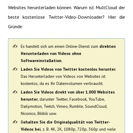
Websites herunterladen können. Warum ist MultCloud der
beste kostenlose Twitter-Video-Downloader? Hier die
Gründe:
Es handelt sich um einen Online-Dienst zum
direkten
Herunterladen von Videos ohne
Softwareinstallation
.
Laden Sie Videos von Twitter kostenlos herunter.
Das Herunterladen von Videos von Websites ist
kostenlos, da es Ihr Datenvolumen verbraucht.
Laden Sie Videos direkt von über 1.000 Websites
herunter
, darunter Twitter, Facebook, YouTube,
Dailymotion, Twitch, Vimeo, Rumble, SoundCloud,
Niconico, Bilibili usw.
B
ehalten Sie die Originalqualität von Twitter-
Videos bei
, z. B. 4K, 2K, 1080p, 720p, 360p und viele