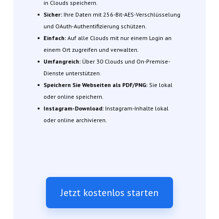
in Clouds speichern.
Sicher:
Ihre Daten mit 256-Bit-AES-Verschlüsselung
und OAuth-Authentifizierung schützen.
Einfach:
Auf alle Clouds mit nur einem Login an
einem Ort zugreifen und verwalten.
Umfangreich:
Über 30 Clouds und On-Premise-
Dienste unterstützen.
Speichern Sie Webseiten als PDF/PNG:
Sie lokal
oder online speichern.
Instagram-Download:
Instagram-Inhalte lokal
oder online archivieren.
Jetzt kostenlos starten