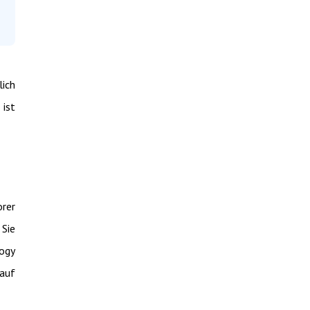
lich
 ist
orer
 Sie
logy
 auf