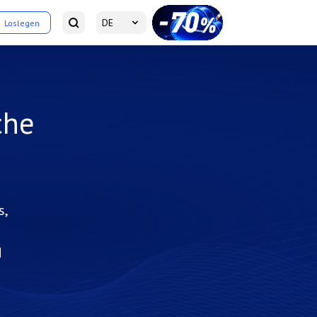
DE
Loslegen
che
s,
d