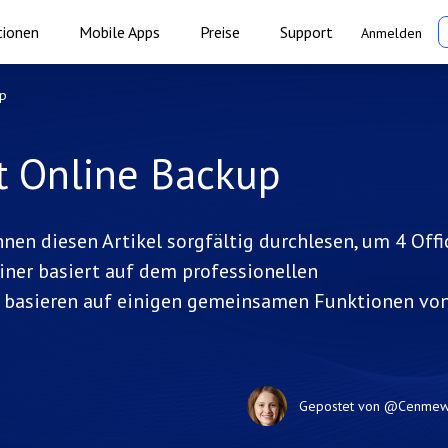
tionen
Mobile Apps
Preise
Support
Anmelden
up
t Online Backup
nen diesen Artikel sorgfältig durchlesen, um 4 Offi
iner basiert auf dem professionellen
ei basieren auf einigen gemeinsamen Funktionen vo
Gepostet von
@Cenme