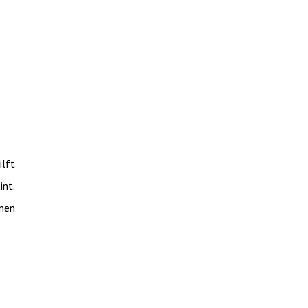
ilft
int.
nnen