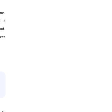
ine-
el 4
oud-
ces
t zu