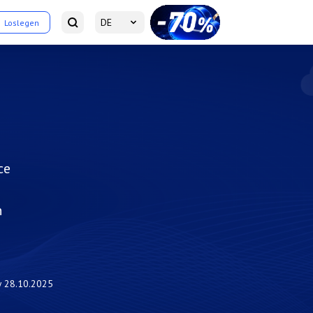
DE
Loslegen
ce
n
w
28.10.2025