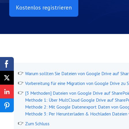
Kostenlos registrieren
Warum sollten Sie Dateien von Google Drive auf Shar
Vorbereitung für eine Migration von Google Drive zu 
[3 Methoden] Dateien von Google Drive auf SharePoi
Methode 1: Über MultCloud Google Drive auf SharePo
Methode 2: Mit Google Datenexport Daten von Googl
Methode 3: Per Herunterladen & Hochladen Dateien v
Zum Schluss