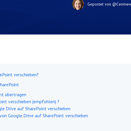
Gepostet von
@Cenme
ePoint verschieben?
SharePoint
nt übertragen
int verschieben (empfohlen) ?
e Drive auf SharePoint verschieben
on Google Drive auf SharePoint verschieben