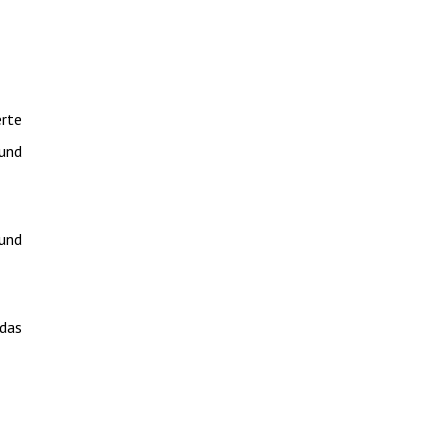
rte
und
 und
das