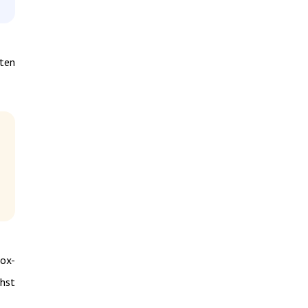
ten
ox-
chst