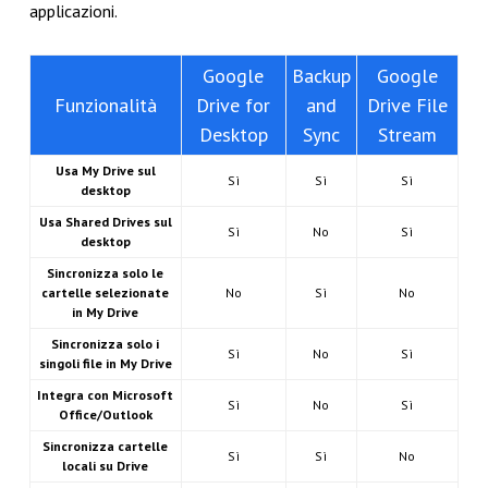
applicazioni.
Google
Backup
Google
Funzionalità
Drive for
and
Drive File
Desktop
Sync
Stream
Usa My Drive sul
Sì
Sì
Sì
desktop
Usa Shared Drives sul
Sì
No
Sì
desktop
Sincronizza solo le
cartelle selezionate
No
Sì
No
in My Drive
Sincronizza solo i
Sì
No
Sì
singoli file in My Drive
Integra con Microsoft
Sì
No
Sì
Office/Outlook
Sincronizza cartelle
Sì
Sì
No
locali su Drive