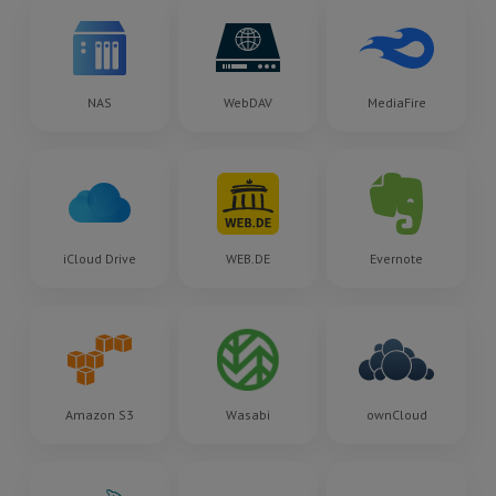
NAS
WebDAV
MediaFire
iCloud Drive
WEB.DE
Evernote
Amazon S3
Wasabi
ownCloud