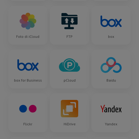
Foto di iCloud
FTP
box
box for Business
pCloud
Baidu
Flickr
HiDrive
Yandex