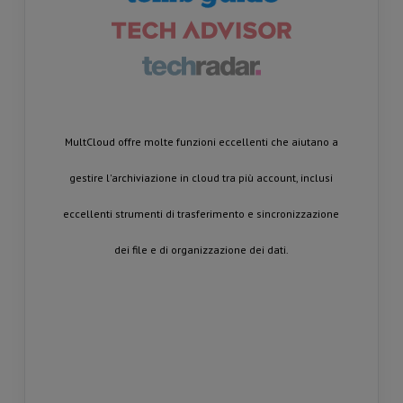
izione più
MultCloud offre molte funzioni eccellenti che aiutano a
Multcloud.
terfaccia in
gestire l'archiviazione in cloud tra più account, inclusi
utenti di col
passare
eccellenti strumenti di trasferimento e sincronizzazione
è possi
ox, Mega,
dei file e di organizzazione dei dati.
visualizz
ervizio
possi
 possibile
attaforme o
interfaccia