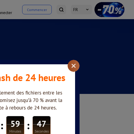
FR
Commencer
nnecter