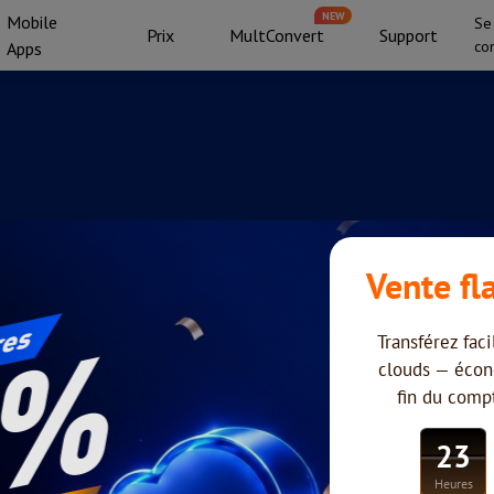
NEW
Mobile
Se
Prix
MultConvert
Support
co
Apps