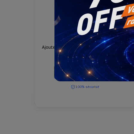
Ajoutez et gérez 30+ clouds populaires sur
une seule plateforme.
Inscription gratuite
100% sécurisé