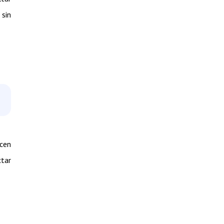
 sin
ecen
ctar