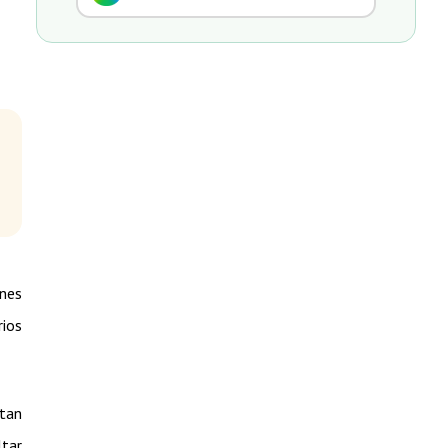
ones
rios
itan
ltar