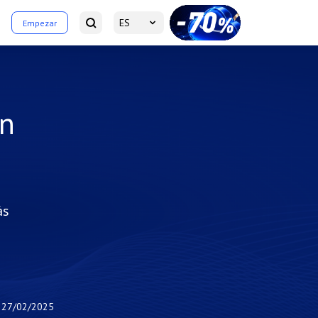
ES
Empezar
on
ás
27/02/2025