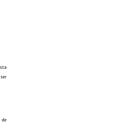
esta
 ser
t de