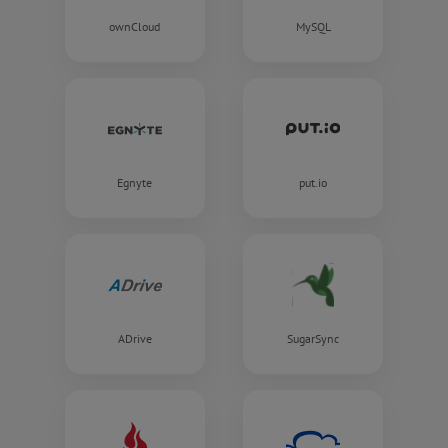
ownCloud
MySQL
Egnyte
put.io
ADrive
SugarSync