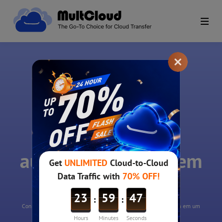
MultCloud
Transferência
automática de nuvem
para nuvem
Configurar sua transferência programada de arquivos em nuvem em um