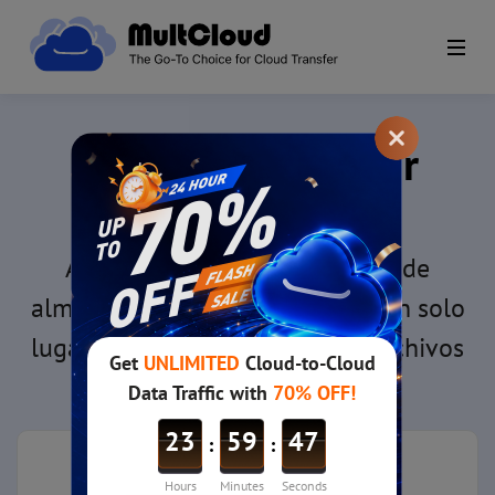
Empezar a utilizar
MultCloud
Administrar todas las cuentas de
almacenamiento en la nube en un solo
lugar y transferir y sincronizar archivos
entre ellas seguramente.
Iniciar sesión en MultCloud