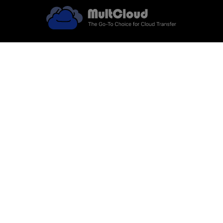
support@multcloud.com
Unidad 83, 3/F, Yau Lee Center No.
45 Hoi Yuen Road Kwun Tong,Kowloon.HK
4.7K Seguidores
© 2012-2026 MultCloud. Todos los derechos reservados.