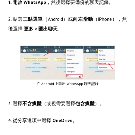
1. 開啟
WhatsApp
，然後選擇要備份的聊天記錄。
2. 點選
三點選單
（Android）或
向左滑動
（iPhone），然
後選擇
更多 > 匯出聊天
。
在 Android 上匯出 WhatsApp 聊天記錄
3. 選擇
不含媒體
（或視需要選擇
包含媒體
）。
4. 從分享選項中選擇
OneDrive
。