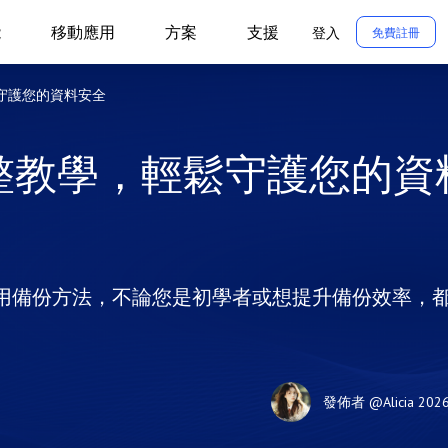
能
移動應用
方案
支援
登入
免費註冊
鬆守護您的資料安全
完整教學，輕鬆守護您的資
實用備份方法，不論您是初學者或想提升備份效率，
發佈者
@Alicia
202