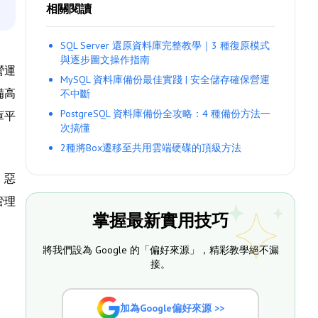
相關閱讀
SQL Server 還原資料庫完整教學｜3 種復原模式
與逐步圖文操作指南
營運
MySQL 資料庫備份最佳實踐 | 安全儲存確保營運
備高
不中斷
PostgreSQL 資料庫備份全攻略：4 種備份方法一
庫平
次搞懂
2種將Box遷移至共用雲端硬碟的頂級方法
、惡
管理
掌握最新實用技巧
將我們設為 Google 的「偏好來源」，精彩教學絕不漏
接。
加為Google偏好來源 >>