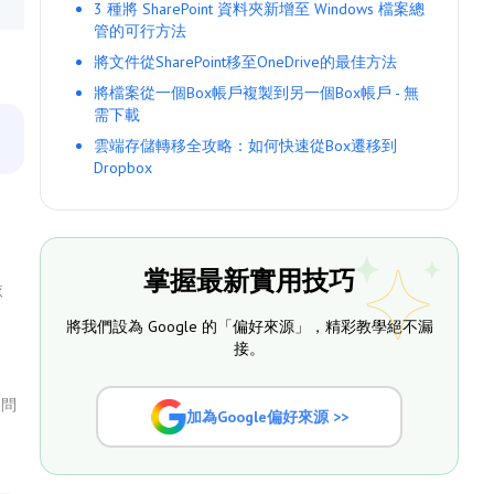
3 種將 SharePoint 資料夾新增至 Windows 檔案總
管的可行方法
將文件從SharePoint移至OneDrive的最佳方法
將檔案從一個Box帳戶複製到另一個Box帳戶 - 無
需下載
雲端存儲轉移全攻略：如何快速從Box遷移到
Dropbox
掌握最新實用技巧
依
將我們設為 Google 的「偏好來源」，精彩教學絕不漏
接。
提問
加為Google偏好來源 >>