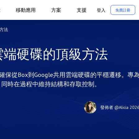
能
移動應用
方案
支援
登入
免費註冊
級方法
用雲端硬碟的頂級方法
保從Box到Google共用雲端硬碟的平穩遷移。專
，同時在過程中維持結構和存取控制。
發佈者
@Alicia
202