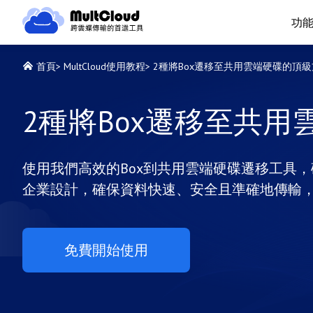
功
首頁
>
MultCloud使用教程
>
2種將Box遷移至共用雲端硬碟的頂
2種將Box遷移至共
使用我們高效的Box到共用雲端硬碟遷移工具，確
企業設計，確保資料快速、安全且準確地傳輸
免費開始使用