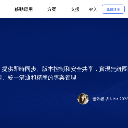
能
移動應用
方案
支援
登入
免費註冊
產力，提供即時同步、版本控制和安全共享，實現無縫團
速反饋、統一溝通和精簡的專案管理。
發佈者
@Alicia
202