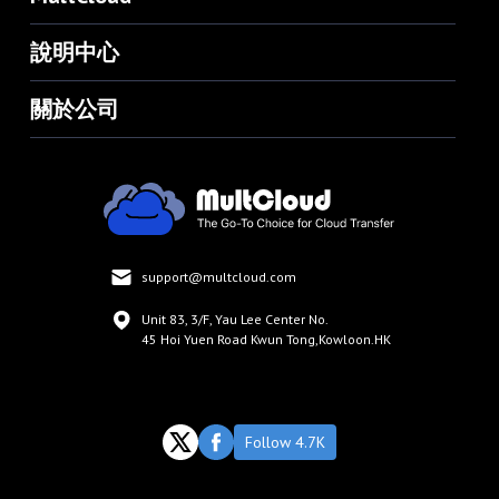
說明中心
關於公司
support@multcloud.com
Unit 83, 3/F, Yau Lee Center No.
45 Hoi Yuen Road Kwun Tong,Kowloon.HK
Follow 4.7K