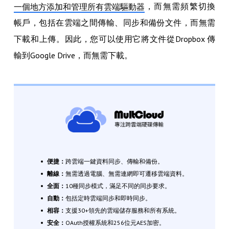
，而無需頻繁切換
一個地方添加和管理所有雲端驅動器
帳戶，包括在雲端之間傳輸、同步和備份文件，而無需
下載和上傳。因此，您可以使用它將文件從Dropbox 傳
輸到Google Drive，而無需下載。
便捷：
跨雲端一鍵資料同步、傳輸和備份。
離線：
無需透過電腦、無需連網即可遷移雲端資料。
全面：
10種同步模式，滿足不同的同步要求。
自動：
包括定時雲端同步和即時同步。
相容：
支援30+領先的雲端儲存服務和所有系統。
安全：
OAuth授權系統和256位元AES加密。