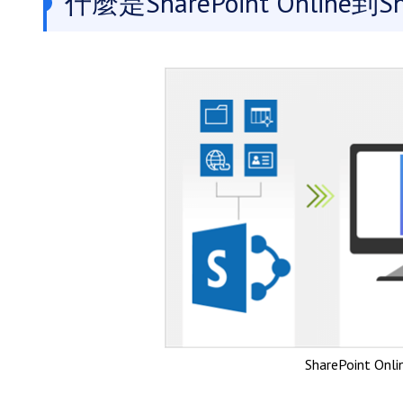
什麼是SharePoint Online到Sh
SharePoint On