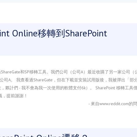
Online移轉到SharePoint
？嘗試過ShareGate和SP移轉工具。我們公司（公司A）最近收購了另一家公司（
移到公司A。 我查看過ShareGate，但在下載並安裝試用版後，我被彈出「部
 - 我不會為我一次使用的軟體支付6k）。 SharePoint 移轉工具
建議，提前謝謝！
- 來自www.reddit.com的