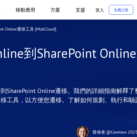
能
移動應用
方案
支援
登入
免費註冊
nt Online遷移工具 [MultCloud]
ine到SharePoint Onlin
e到SharePoint Online遷移。我們的詳細指南解釋了
line遷移工具，以方便您遷移。了解如何規劃、執行和驗
發佈者
@Cenmew
202