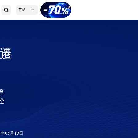
TW
e遷
整
證
5年03月19日