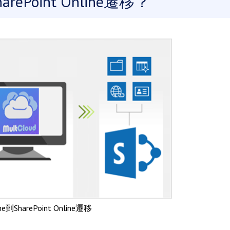
arePoint Online遷移？
line到SharePoint Online遷移